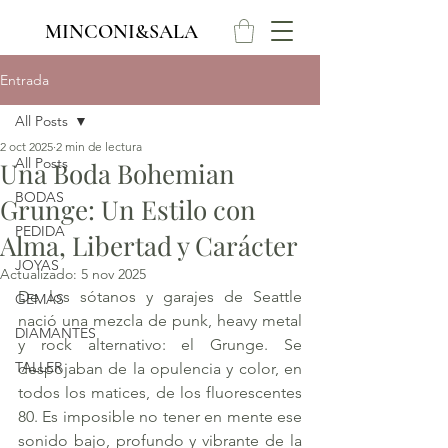
MINCONI&SALA
Entrada
All Posts
2 oct 2025
2 min de lectura
All Posts
Una Boda Bohemian
BODAS
Grunge: Un Estilo con
PEDIDA
Alma, Libertad y Carácter
JOYAS
Actualizado:
5 nov 2025
De los sótanos y garajes de Seattle 
GEMAS
nació una mezcla de punk, heavy metal 
DIAMANTES
y rock alternativo: el Grunge. Se 
TALLER
despojaban de la opulencia y color, en 
todos los matices, de los fluorescentes 
80. Es imposible no tener en mente ese 
sonido bajo, profundo y vibrante de la 